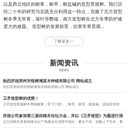
以及西北地区的耐寒，耐旱，耐盐碱的造型景观树。我们历
经二十年的研究与实践充分利用这一特点，克服了北方造型
树冬季无常青，落叶等弊端，南方造型树在北方冬季防护难
度大的难题。 造型树的发展前景，抗寒常青景观...
了解更多>>
新闻资讯
NEWS
热烈庆祝郑州市怪树滩苗木种植有限公司 网站成立
热烈庆祝郑州市怪树滩苗木种植有限公司 网站成立
卫矛造型树的优势！
卫矛造型景观树冬季能耐寒（零下23度），耐旱，耐涝，耐盐碱，适应性特别
强。突破了四季常青造型不能过京津冀，东北，西北的局限，结束了我国寒冷地
区造型树冬季落叶的历史，填补了北方造型树一年四季无常青的空白。
庆祝公司参加第三届丝棉木论坛大会，并以《卫矛造型》为题进行演
讲。
北方丝棉木发展高峰论坛**高建设在演讲中指出，要在干高、冠幅上下功夫，要
力促丝棉木走上街头，要利用树型优美的丝棉木作砧木来培养常绿阔叶乔木。在