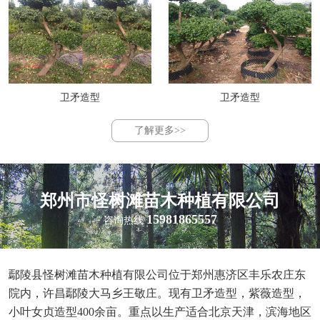
卫矛造型
卫矛造型
了解更多>>
郑州市怪树滩苗木种植有限公司
15981865557
咨询热线
鄢陵县怪树滩苗木种植有限公司位于郑州惠济区丰乐农庄东
院内，许昌鄢陵大马乡王敬庄。现有卫矛造型，紫薇造型，
小叶女贞造型400余亩。重点以生产适合北京天津，滨海地区