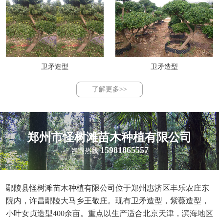
卫矛造型
卫矛造型
了解更多>>
郑州市怪树滩苗木种植有限公司
15981865557
咨询热线
鄢陵县怪树滩苗木种植有限公司位于郑州惠济区丰乐农庄东
院内，许昌鄢陵大马乡王敬庄。现有卫矛造型，紫薇造型，
小叶女贞造型400余亩。重点以生产适合北京天津，滨海地区