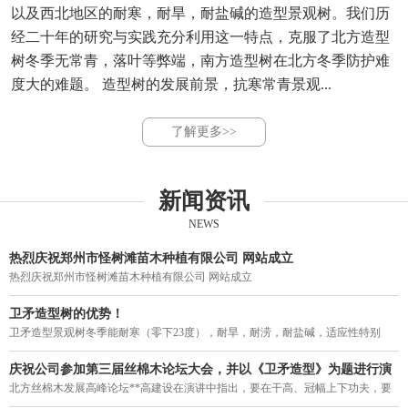
以及西北地区的耐寒，耐旱，耐盐碱的造型景观树。我们历
经二十年的研究与实践充分利用这一特点，克服了北方造型
树冬季无常青，落叶等弊端，南方造型树在北方冬季防护难
度大的难题。 造型树的发展前景，抗寒常青景观...
了解更多>>
新闻资讯
NEWS
热烈庆祝郑州市怪树滩苗木种植有限公司 网站成立
热烈庆祝郑州市怪树滩苗木种植有限公司 网站成立
卫矛造型树的优势！
卫矛造型景观树冬季能耐寒（零下23度），耐旱，耐涝，耐盐碱，适应性特别
强。突破了四季常青造型不能过京津冀，东北，西北的局限，结束了我国寒冷地
区造型树冬季落叶的历史，填补了北方造型树一年四季无常青的空白。
庆祝公司参加第三届丝棉木论坛大会，并以《卫矛造型》为题进行演
讲。
北方丝棉木发展高峰论坛**高建设在演讲中指出，要在干高、冠幅上下功夫，要
力促丝棉木走上街头，要利用树型优美的丝棉木作砧木来培养常绿阔叶乔木。在